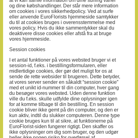
at vi kan samle information om dine surfing vaner
og dine købshandlinger. Der står mere information
om cookies i vores sikkerhedpolicy. Ved at surfe
eller anvende EuroFlorists hjemmeside samtykker
du til at cookies bruges i overensstemmelse med
vores policy. Hvis du ikke sammentykker skal du
deaktivere disse cookies eller afstå fra at bruge
vores hjemmeside.
Session cookies
I et antal funktioner på vores websted bruger vi et
session-id, f.eks. i bestillingsformularen, eller
midlertidige cookies, der gør det muligt for os at
sende de rette websider til brugeren. Dette betyder,
at vores server sender en såkaldt “session cookie”
med et unikt id-nummer til din computer, hver gang
du besøger vores websted. Uden denne funktion
ville du f.eks. skulle udfylde dine oplysninger igen
for at komme tilbage til din bestilling. En session
cookie bliver ikke gemt på din computer, og den er
kun aktiv, indtil du slukker computeren. Denne type
cookie bruges kun til at sikre, at funktionerne på
EuroFlorist-siden fungerer rigtigt. Den skaffer os
ikke oplysninger om dig som bruger, og den udgør
heller ikke nogen risiko for overførsel af