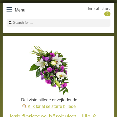
Indkøbskurv
Menu
0
Det viste billede er vejledende
Klik for at se større billede
køb floristens bårebuket - lilla &