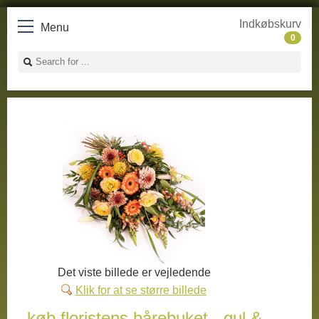
Indkøbskurv
Menu
0
Det viste billede er vejledende
Klik for at se større billede
køb floristens bårebuket - gul &